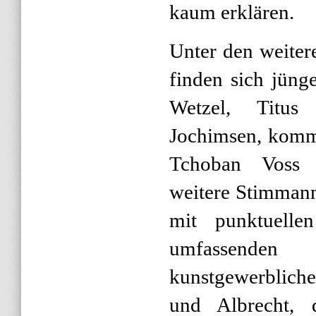
kaum erklären.
Unter den weiter
finden sich jüng
Wetzel, Titus
Jochimsen, komm
Tchoban Voss 
weitere Stimman
mit punktuell
umfassend
kunstgewerblich
und Albrecht, d