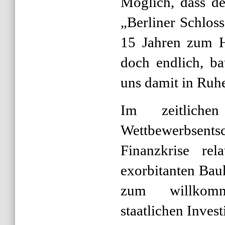
Möglich, dass de
„Berliner Schlos
15 Jahren zum H
doch endlich, ba
uns damit in Ru
Im zeitliche
Wettbewerbs
Finanzkrise rel
exorbitanten Bau
zum willkomm
staatlichen Inves