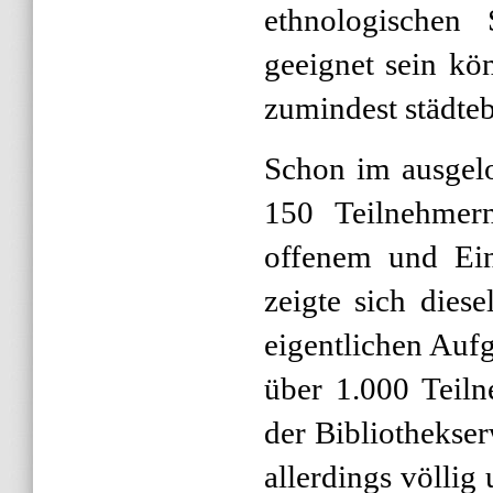
ethnologische
geeignet sein kö
zumindest städte
Schon im
ausgelo
150 Teilnehmern
offenem und Ein
zeigte sich dies
eigentlichen Auf
über 1.000 Teil
der Bibliothekse
allerdings völlig