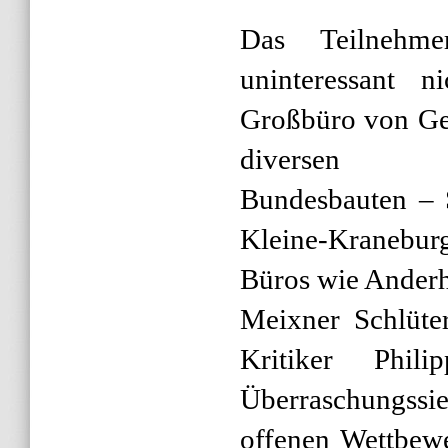
Das Teilnehm
uninteressant n
Großbüro von Ge
diversen
Bundesbauten – S
Kleine-Kranebu
Büros wie Anderh
Meixner Schlüte
Kritiker Phil
Überraschungssi
offenen Wettbew