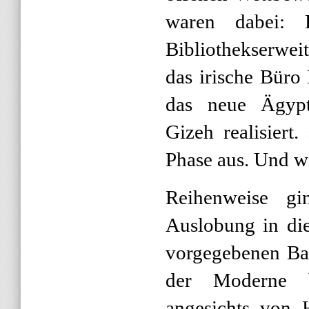
waren dabei: 
Bibliothekserwe
das irische Büro
das neue Ägypt
Gizeh realisiert.
Phase aus. Und w
Reihenweise gi
Auslobung in di
vorgegebenen Ba
der Moderne 
angesichts von
H