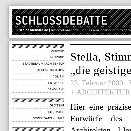
Allgemein
Stella, Stim
NUTZUNG
STÄDTEBAU + ARCHITEKTUR
„die geistig
REKONSTRUKTION
POLITIK
23. Februar 2009 | 
ENTWÜRFE
+ ARCHITEKTUR
//ENGLISH//
Hier eine präzis
GLOSSAR
LITERATUR
Entwürfe des 
DOWNLOADS + LINKS
Architekten J.J