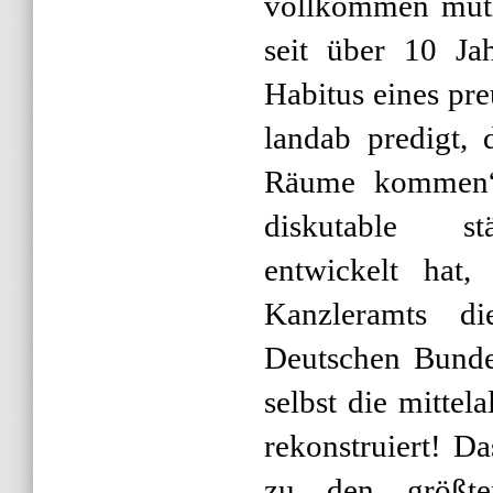
vollkommen mutl
seit über 10 J
Habitus eines pr
landab predigt, 
Räume kommen“ 
diskutable stä
entwickelt hat,
Kanzleramts d
Deutschen Bundes
selbst die mittela
rekonstruiert! D
zu den größte