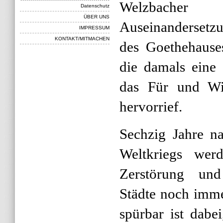
Welzbacher
Datenschutz
ÜBER UNS
Auseinanderset
IMPRESSUM
KONTAKT/MITMACHEN
des Goethehause
die damals eine
das Für und Wi
hervorrief.
Sechzig Jahre n
Weltkriegs wer
Zerstörung und
Städte noch imme
spürbar ist dabe