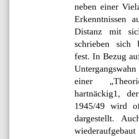
neben einer Viel
Erkenntnissen a
Distanz mit si
schrieben sich 
fest. In Bezug au
Untergangswahn 
einer „Theor
hartnäckig1, d
1945/49 wird of
dargestellt. Au
wiederaufgeb