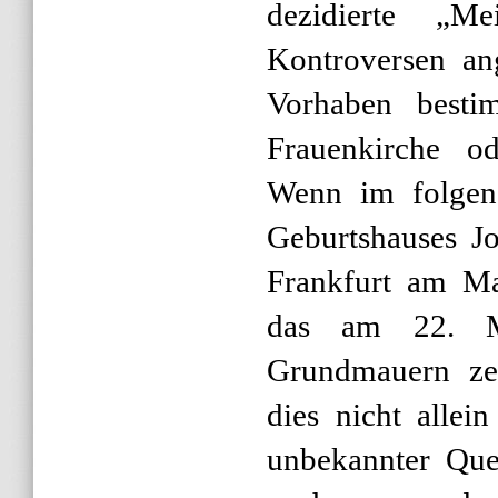
dezidierte „M
Kontroversen ang
Vorhaben besti
Frauenkirche o
Wenn im folgen
Geburtshauses J
Frankfurt am Ma
das am 22. M
Grundmauern zer
dies nicht allei
unbekannter Que