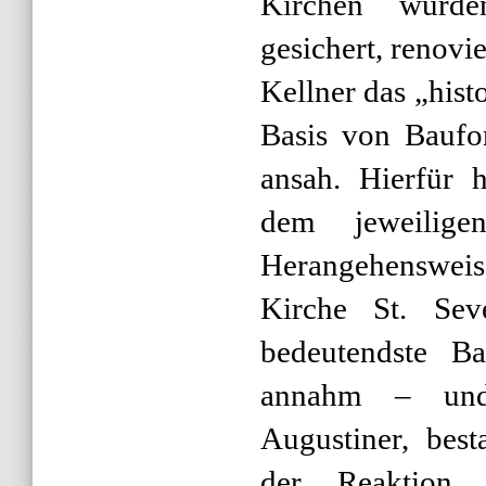
Kirchen wurde
gesichert, renovi
Kellner das „hist
Basis von Baufor
ansah. Hierfür h
dem jeweilige
Herangehensweise
Kirche St. Seve
bedeutendste B
annahm – und 
Augustiner, best
der Reaktion a