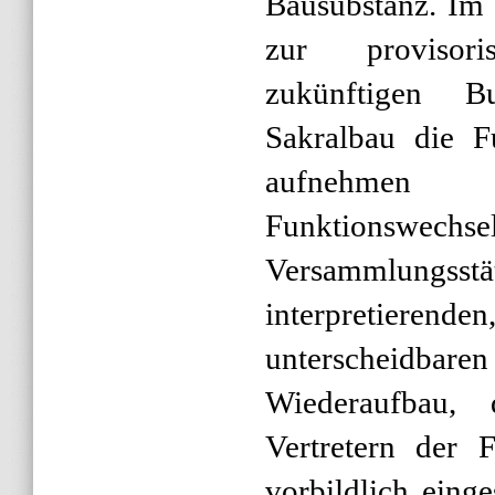
Bausubstanz. Im 
zur provisor
zukünftigen B
Sakralbau die F
aufnehmen 
Funktionswec
Versammlungss
interpretierende
unterscheidba
Wiederaufbau,
Vertretern der 
vorbildlich eing