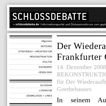
Allgemein
Der Wiedera
NUTZUNG
STÄDTEBAU + ARCHITEKTUR
Frankfurter
REKONSTRUKTION
POLITIK
14. Dezember 2008 |
ENTWÜRFE
REKONSTRUKTI
//ENGLISH//
für Der Wiederaufb
GLOSSAR
Goethehauses
LITERATUR
DOWNLOADS + LINKS
In seinem Aufs