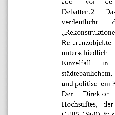
auch vor dem 
Debatten.2 Da
verdeutlich
„Rekonstruktion
Referenzobj
unterschiedlich
Einzelfall in
städtebaulichem,
und politischem 
Der Direktor
Hochstiftes, de
(1885-1960), in s