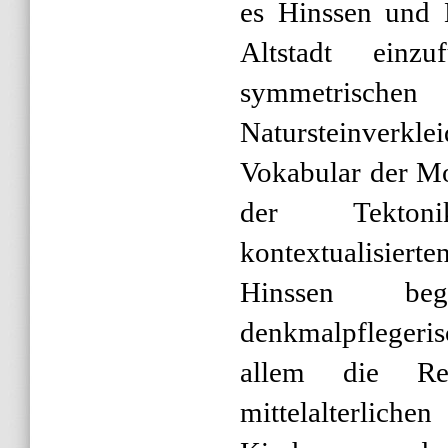
es Hinssen und K
Altstadt einz
symmetris
Natursteinverk
Vokabular der M
der Tekton
kontextualisiert
Hinssen be
denkmalpflegeri
allem die Res
mittelalterliche