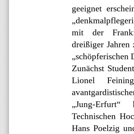
geeignet erschei
„denkmalpflege
mit der Frankf
dreißiger Jahren 
„schöpferischen 
Zunächst Studen
Lionel Feini
avantgardistis
„Jung-Erfurt“
Technischen Hoc
Hans Poelzig un