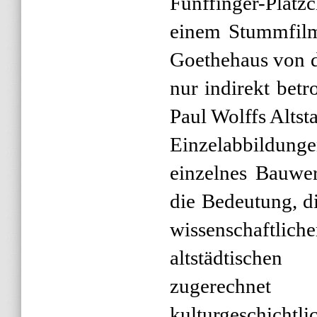
Fünffinger-Plätz
einem Stummfilm
Goethehaus von 
nur indirekt bet
Paul Wolffs Alts
Einzelabbildunge
einzelnes Bauwer
die Bedeutung, d
wissenschaftli
altstädtisch
zugerechn
kulturgeschicht