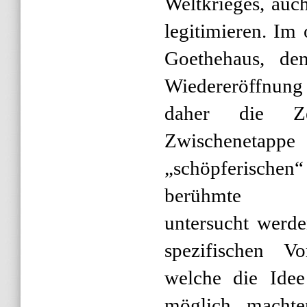
Weltkrieges, auc
legitimieren. Im 
Goethehaus, de
Wiedereröffnung
daher die Zer
Zwischenetappe
„schöpferischen
berühmte Wie
untersucht werden
spezifischen V
welche die Idee
möglich macht