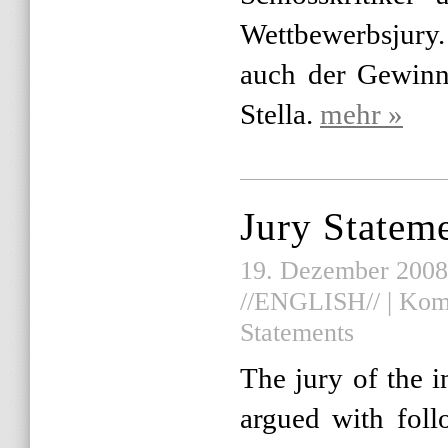
Wettbewerbsjury.
auch der Gewinn
Stella.
mehr »
Jury Statem
19. Dezember 2008 |
//ENGLISH//
|
Komm
Statements
The jury of the i
argued with foll