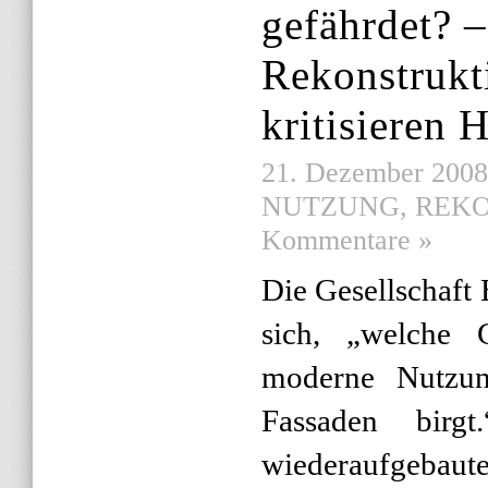
gefährdet? –
Rekonstrukt
kritisieren
21. Dezember 2008 |
NUTZUNG
,
REK
Kommentare »
Die Gesellschaft 
sich, „welche 
moderne Nutzung
Fassaden birg
wiederaufgeba