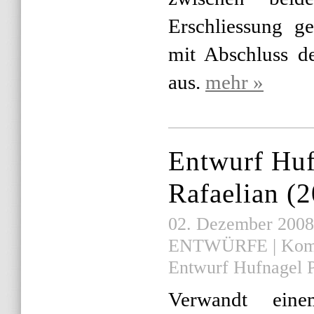
Erschliessung g
mit Abschluss d
aus.
mehr »
Entwurf Huf
Rafaelian (
02. Dezember 2008 |
ENTWÜRFE
|
Komm
Entwurf Hufnagel P
Verwandt ein