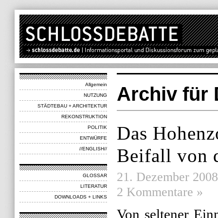
Allgemein
Archiv für
NUTZUNG
STÄDTEBAU + ARCHITEKTUR
REKONSTRUKTION
Das Hohenzo
POLITIK
ENTWÜRFE
Beifall von 
//ENGLISH//
21. Dezember 2008 
GLOSSAR
LITERATUR
2 Kommentare »
DOWNLOADS + LINKS
Von seltener Einm