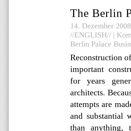
The Berlin 
14. Dezember 2008 |
//ENGLISH//
|
Komm
Berlin Palace Busin
Reconstruction of
important const
for years gener
architects. Becau
attempts are mad
and substantial 
than anything, t