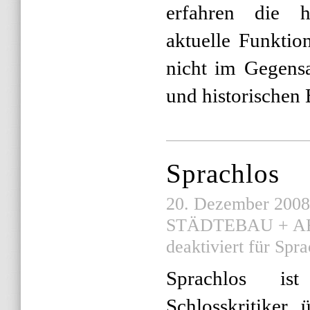
erfahren die h
aktuelle Funktio
nicht im Gegensa
und historischen
Sprachlos
20. Dezember 2008 |
STÄDTEBAU + A
deaktiviert
für Spra
Sprachlos i
Schlosskritiker