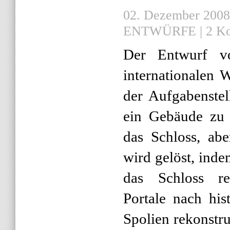
02. Dezember 2008 |
ENTWÜRFE
|
2 K
Der Entwurf v
internationalen 
der Aufgabenstel
ein Gebäude zu e
das Schloss, abe
wird gelöst, inde
das Schloss re
Portale nach his
Spolien rekonstru