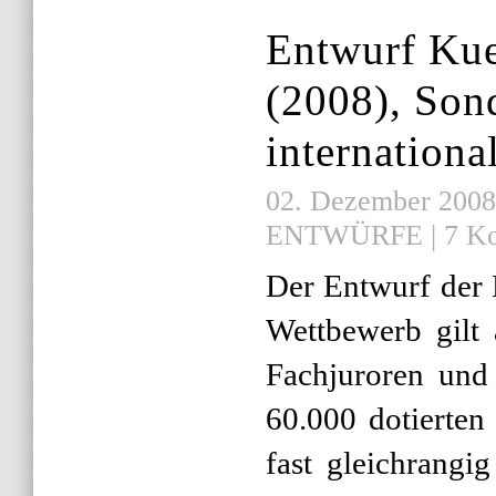
Entwurf Ku
(2008), Son
internation
02. Dezember 2008 |
ENTWÜRFE
|
7 K
Der Entwurf der 
Wettbewerb gilt 
Fachjuroren und 
60.000 dotierten
fast gleichrangi