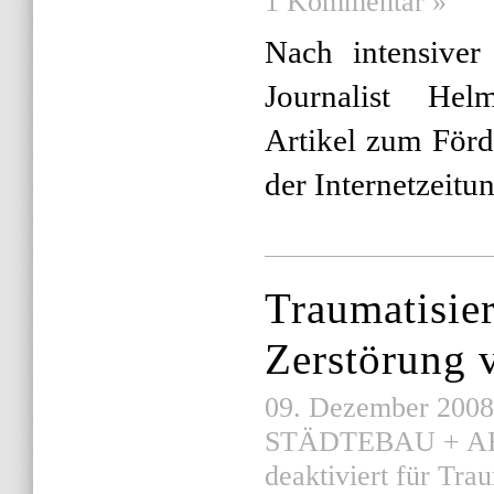
1 Kommentar »
Nach intensiver
Journalist Hel
Artikel zum Förd
der Internetzeitu
Traumatisier
Zerstörung 
09. Dezember 2008 
STÄDTEBAU + A
deaktiviert
für Traum