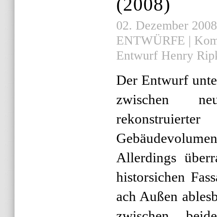
(2008)
02. Dezember 2008 |
ENTWÜRFE
|
Komm
Entwurf Henry Ripk
Der Entwurf unte
zwischen n
rekonstruie
Gebäudevolumen 
Allerdings über
historsichen Fas
ach Außen ables
zwischen bei