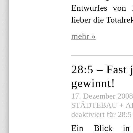
Entwurfes von 
lieber die Totalr
mehr »
28:5 – Fast 
gewinnt!
17. Dezember 2008 |
STÄDTEBAU + A
deaktiviert
für 28:5 
Ein Blick in 