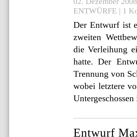
02. Dezember 2008 |
ENTWÜRFE
|
1 K
Der Entwurf ist 
zweiten Wettbew
die Verleihung e
hatte. Der Entw
Trennung von Sch
wobei letztere v
Untergeschossen i
Entwurf Max