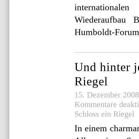
internation
Wiederaufbau B
Humboldt-Forum
Und hinter 
Riegel
15. Dezember 2008 
Kommentare deakti
Schloss ein Riegel
In einem charman