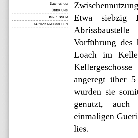
Zwischennutzung
Datenschutz
ÜBER UNS
Etwa siebzig
IMPRESSUM
KONTAKT/MITMACHEN
Abrissbaustell
Vorführung des 
Loach im Keller
Kellergeschoss
angeregt über 5 
wurden sie somi
genutzt, auch
einmaligen Gueri
lies.