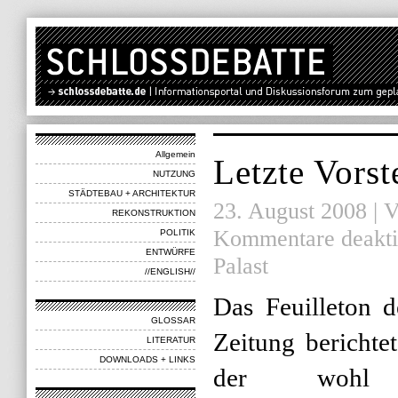
Allgemein
Letzte Vorst
NUTZUNG
STÄDTEBAU + ARCHITEKTUR
23. August 2008 | V
REKONSTRUKTION
Kommentare deakti
POLITIK
ENTWÜRFE
Palast
//ENGLISH//
Das Feuilleton 
GLOSSAR
Zeitung bericht
LITERATUR
DOWNLOADS + LINKS
der wohl l