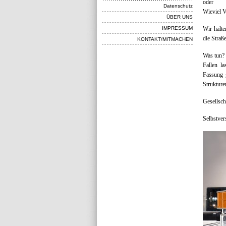
oder
Datenschutz
Wieviel V
ÜBER UNS
IMPRESSUM
Wir halte
die Straße
KONTAKT/MITMACHEN
Was tun?
Fallen l
Fassung 
Strukture
Gesellsch
Selbstver