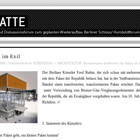
t im Exil
008 | Veröffentlicht in
STÄDTEBAU + ARCHITEKTUR
|
Kommentare deaktiviert
für Palast im 
Der Berliner Künstler Fred Rubin, der sich schon mit mehreren
mit dem Palast der Republik befasst hat, hat in der Südfranzösis
Bandol einen transferierten, transformierten Palast errichtet: Ei
unter Verwendung von Bronze-Glas-Verglasungselementen des
der Republik, die als Ersatzgläser vorgehalten waren. Am 10. Jul
Richtfest. ///
1. Statement des Künstlers:
er Palast geht, ein kleiner Palast kommt!