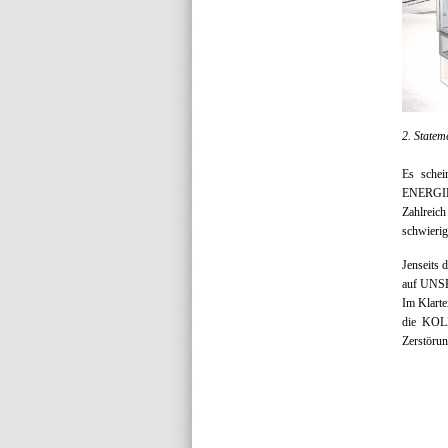
2. Statem
Es schei
ENERGIEN 
Zahlreich
schwierige
Jenseits 
auf UNSE
Im Klart
die KOLL
Zerstörun