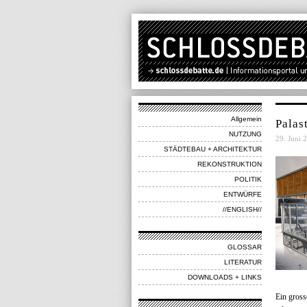
Allgemein
Palas
NUTZUNG
29. Juni 2
STÄDTEBAU + ARCHITEKTUR
REKONSTRUKTION
POLITIK
ENTWÜRFE
//ENGLISH//
GLOSSAR
LITERATUR
DOWNLOADS + LINKS
Ein gross