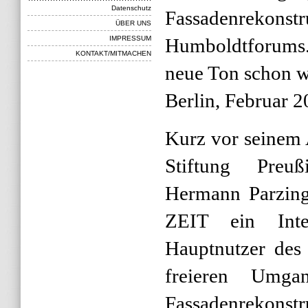
Datenschutz
Fassadenrekon
ÜBER UNS
IMPRESSUM
Humboldtforums.
KONTAKT/MITMACHEN
neue Ton schon wi
Berlin, Februar 
Kurz vor seinem A
Stiftung Preuß
Hermann Parzing
ZEIT ein Int
Hauptnutzer des
freieren Umga
Fassadenrekonstr