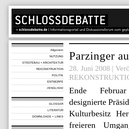
Allgemein
Parzinger au
NUTZUNG
STÄDTEBAU + ARCHITEKTUR
28. Juni 2008 | Verö
REKONSTRUKTION
REKONSTRUKTI
POLITIK
ENTWÜRFE
Ende Februa
//ENGLISH//
designierte Präsi
GLOSSAR
LITERATUR
Kulturbesitz He
DOWNLOADS + LINKS
freieren Umga