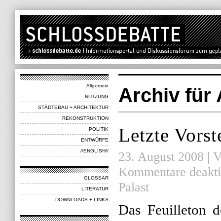
Allgemein
Archiv für
NUTZUNG
STÄDTEBAU + ARCHITEKTUR
REKONSTRUKTION
Letzte Vorst
POLITIK
ENTWÜRFE
//ENGLISH//
23. August 2008 | V
Kommentare deakti
GLOSSAR
Palast
LITERATUR
DOWNLOADS + LINKS
Das Feuilleton 