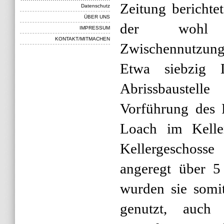
Zeitung bericht
Datenschutz
ÜBER UNS
der wohl l
IMPRESSUM
KONTAKT/MITMACHEN
Zwischennutzung
Etwa siebzig
Abrissbaustell
Vorführung des 
Loach im Keller
Kellergeschoss
angeregt über 5 
wurden sie somi
genutzt, auch