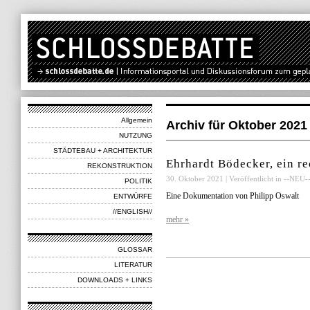
Allgemein
Archiv für Oktober 2021
NUTZUNG
STÄDTEBAU + ARCHITEKTUR
Ehrhardt Bödecker, ein r
REKONSTRUKTION
30. Oktober 2021 | Veröffentlicht in
--NEU-
POLITIK
Eine Dokumentation von Philipp Oswalt
ENTWÜRFE
//ENGLISH//
mehr »
GLOSSAR
LITERATUR
DOWNLOADS + LINKS