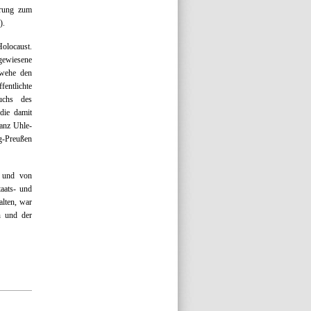
erung zum
).
Holocaust.
gewiesene
 wehe den
entlichte
uchs des
 die damit
ranz Uhle-
rg-Preußen
“ und von
taats- und
alten, war
n und der