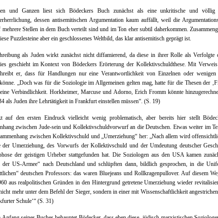
n und Ganzen liest sich Bödeckers Buch zunächst als eine unkritische und völlig e
rherrlichung, dessen antisemitischen Argumentation kaum auffällt, weil die Argumentation
uf mehrere Stellen in dem Buch verteilt sind und im Ton eher subtil daherkommen. Zusamme
iese Puzzlesteine aber ein geschlossenes Weltbild, das klar antisemitisch geprägt ist.
reibung als Juden wirkt zunächst nicht diffamierend, da diese in ihrer Rolle als Verfolgte d
ies geschieht im Kontext von Bödeckers Erörterung der Kollektivschuldthese. Mit Verwei
hreibt er, dass für Handlungen nur eine Verantwortlichkeit von Einzelnen oder wenigen 
könne. „Doch was für die Soziologie im Allgemeinen gelten mag, hatte für die Thesen der ‚F
keine Verbindlichkeit. Horkheimer, Marcuse und Adorno, Erich Fromm könnte hinzugerechne
34 als Juden ihre Lehrtätigkeit in Frankfurt einstellen müssen“. (S. 19)
t auf den ersten Eindruck vielleicht wenig problematisch, aber bereits hier stellt Bödec
ang zwischen Jude-sein und Kollektivschuldvorwurf an die Deutschen. Etwas weiter im Text
ammenhang zwischen Kollektivschuld und „Umerziehung“ her: „Nach allem wird offensichtli
e der Umerziehung, des Vorwurfs der Kollektivschuld und der Umdeutung deutscher Geschi
hose der geistigen Urheber stattgefunden hat. Die Soziologen aus den USA kamen zunäch
 der US-Armee“ nach Deutschland und schlüpften dann, bildlich gesprochen, in die Unif
ittlichen“ deutschen Professors: das waren Bluejeans und Rollkragenpullover. Auf diesem W
960 aus realpolitischen Gründen in den Hintergrund getretene Umerziehung wieder revitalisie
nicht mehr unter dem Befehl der Sieger, sondern in einer mit Wissenschaftlichkeit angestrich
kfurter Schule‘“ (S. 31)
Anfang seines Buches behauptet Bödecker, dass eben diese, jüdisch-marxistischen Soziolog