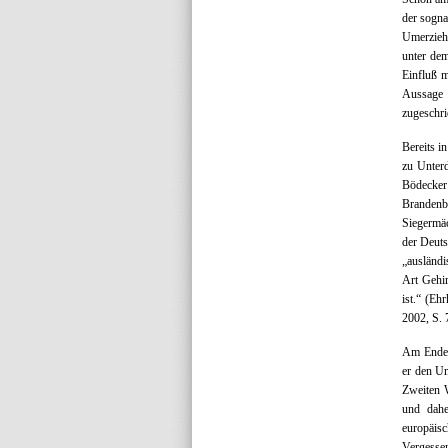
der sogna
Umerziehu
unter dem
Einfluß m
Aussage i
zugeschri
Bereits i
zu Unterd
Bödecker 
Brandenb
Siegermäc
der Deuts
„ausländi
Art Gehir
ist.“ (E
2002, S. 
Am Ende s
er den Um
Zweiten W
und dahe
europäisc
Vergesse