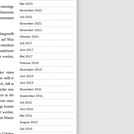
Mai 2023
inseitige
November 2022
sbausteine
Juli 2022
ngenommen
Dezember 2021
November 2021
argestellt
Oktober 2021
s auf Max
Juli 2017
einzelnen
Juni 2017
rankfurter
t werden,
Mai 2017
Februar 2016
Dezember 2015
ker einen
Juni 2015
 stellt er
Juni 2013
ch, daß in
chte eine
November 2011
st in der
September 2011
orm eines
Juli 2011
ege konnte
Juni 2011
rt werden,
Mai 2011
enen Maske
August 2010
Juli 2010
en Urheber