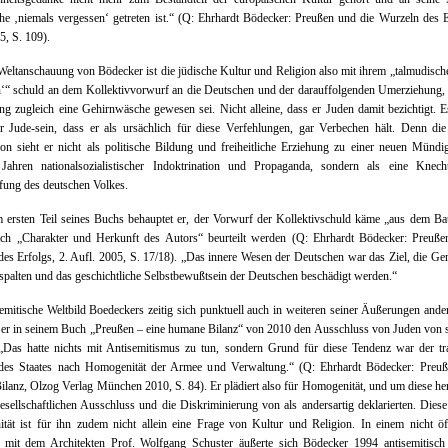
he ‚niemals vergessen‘ getreten ist.“ (Q: Ehrhardt Bödecker: Preußen und die Wurzeln des E
5, S. 109).
Weltanschauung von Bödecker ist die jüdische Kultur und Religion also mit ihrem „talmudisch
‘“ schuld an dem Kollektivvorwurf an die Deutschen und der darauffolgenden Umerziehung, 
g zugleich eine Gehirnwäsche gewesen sei. Nicht alleine, dass er Juden damit bezichtigt. E
r Jude-sein, dass er als ursächlich für diese Verfehlungen, gar Verbechen hält. Denn di
on sieht er nicht als politische Bildung und freiheitliche Erziehung zu einer neuen Mündi
 Jahren nationalsozialistischer Indoktrination und Propaganda, sondern als eine Knec
fung des deutschen Volkes.
m ersten Teil seines Buchs behauptet er, der Vorwurf der Kollektivschuld käme „aus dem B
ch „Charakter und Herkunft des Autors“ beurteilt werden (Q: Ehrhardt Bödecker: Preuße
es Erfolgs, 2. Aufl. 2005, S. 17/18). „Das innere Wesen der Deutschen war das Ziel, die Ge
espalten und das geschichtliche Selbstbewußtsein der Deutschen beschädigt werden.“
emitische Weltbild Boedeckers zeitig sich punktuell auch in weiteren seiner Äußerungen ande
t er in seinem Buch „Preußen – eine humane Bilanz“ von 2010 den Ausschluss von Juden von s
Das hatte nichts mit Antisemitismus zu tun, sondern Grund für diese Tendenz war der tra
es Staates nach Homogenität der Armee und Verwaltung.“ (Q: Ehrhardt Bödecker: Preuß
lanz, Olzog Verlag München 2010, S. 84). Er plädiert also für Homogenität, und um diese her
esellschaftlichen Ausschluss und die Diskriminierung von als andersartig deklarierten. Dies
ät ist für ihn zudem nicht allein eine Frage von Kultur und Religion. In einem nicht öf
 mit dem Architekten Prof. Wolfgang Schuster äußerte sich Bödecker 1994 antisemitisch