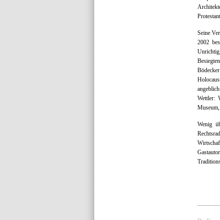
Architek
Protestan
Seine Ver
2002 bes
Unrichti
Besiegte
Bödecke
Holocaust
angeblich
Wettler: 
Museum, 
Wenig üb
Rechtsrad
Wirtschaf
Gastauto
Tradition