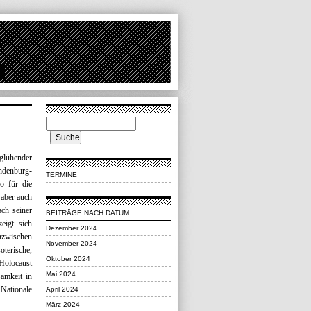
glühender
ndenburg-
TERMINE
o für die
 aber auch
ach seiner
BEITRÄGE NACH DATUM
eigt sich
Dezember 2024
inzwischen
November 2024
terische,
Oktober 2024
 Holocaust
Mai 2024
amkeit in
Nationale
April 2024
März 2024