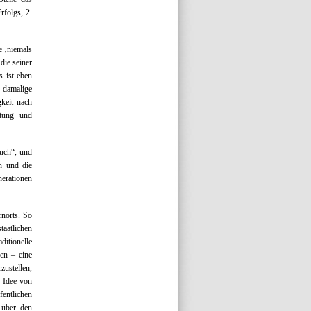
rfolgs, 2.
e ‚niemals
die seiner
s ist eben
e damalige
gkeit nach
htung und
auch“, und
n und die
nerationen
rnorts. So
taatlichen
ditionelle
en – eine
zustellen,
e Idee von
fentlichen
 über den