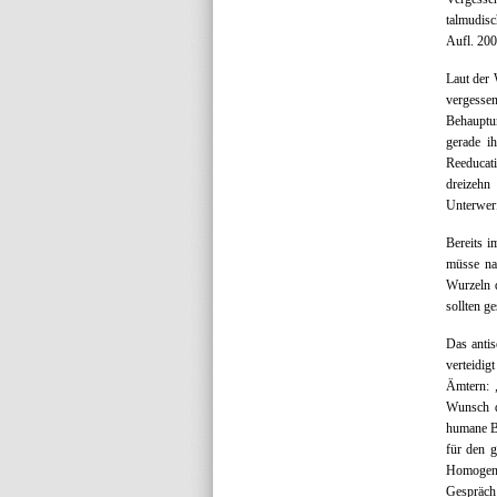
talmudisc
Aufl. 200
Laut der 
vergessen
Behauptun
gerade ih
Reeducati
dreizehn
Unterwer
Bereits i
müsse na
Wurzeln d
sollten g
Das antis
verteidig
Ämtern: „
Wunsch d
humane Bi
für den g
Homogenit
Gespräch