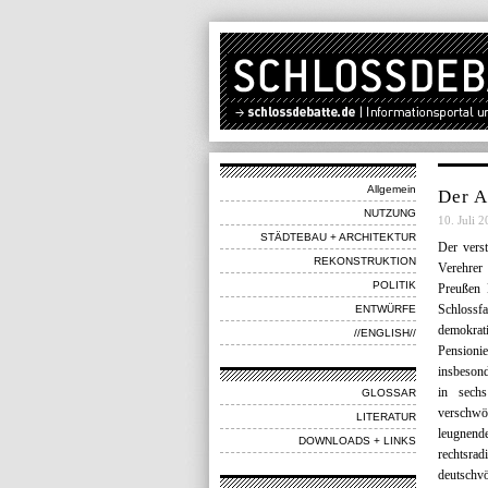
Allgemein
Der A
NUTZUNG
10. Juli 2
STÄDTEBAU + ARCHITEKTUR
Der vers
REKONSTRUKTION
Verehrer
POLITIK
Preußen 
Schlossfa
ENTWÜRFE
demokrati
//ENGLISH//
Pensioni
insbesond
in sechs
GLOSSAR
verschwör
LITERATUR
leugnend
DOWNLOADS + LINKS
rechtsra
deutschv