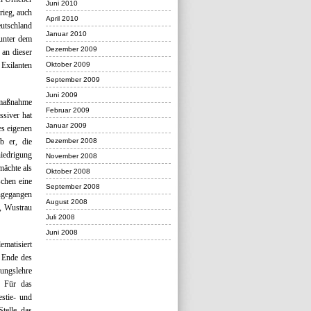
Juni 2010
rieg, auch
April 2010
eutschland
Januar 2010
 unter dem
Dezember 2009
 an dieser
Oktober 2009
 Exilanten
September 2009
Juni 2009
gsmaßnahme
Februar 2009
ssiver hat
Januar 2009
es eigenen
Dezember 2008
b er, die
niedrigung
November 2008
mächte als
Oktober 2008
schen eine
September 2008
ingegangen
August 2008
, Wustrau
Juli 2008
Juni 2008
ematisiert
h Ende des
bungslehre
] Für das
estie- und
telle das