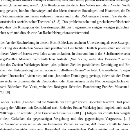
nnten „Umerziehung seien“: „Die Reeducation des deutschen Volkes nach dem Zweiten Weltk
ng genannt, beruhte überwiegen auf den Ideen deutscher Soziologen und Historiker, die D
 Nationalsozialismus hatten verlassen müssen und in die USA emigriert waren. Sie standen
arxistischer-sozialistischer Theorien“ (S. 8). Das problematische und geschichtsverfälschende
st, dass die Konzeption der Besatzungspolitik der Siegermächte einigen wenigen jüdischen
eben wird und dies als eine Art Rachefeldzug charakterisiert wird.
n der Art der Beschreibung in diesem Buch Bödeckers erscheint Umerziehung als eine Zwan
rückung des deutschen Volkes und preußischer Geschichte. Deutlich polemischer und expre
diesen Vorwurf bereits zwei Jahre zuvor artikuliert. In dem von ihm in der Schriftenreihe sein
urg-Preußen Museum veröffentlichten Aufsatz „Vae Victis, wehe den Besiegten“ schrie
hte des Zweiten Weltkrieges hätten „das politisch Ziel der persönlichen Demütigung und Er
chen, der Untergrabung unsres nationalen Selbstbewußtseins“ verfolgt. Die westlichen Sieger
schen Umerzieher“ hätten sich auf eine „besondere Demütigung geeinigt, indem sie den Deut
nwäsche verordneten, die als Reeducation oder Umerziehung in die Nachkriegsgeschichte e
hrhardt Bödecker: Vae Victis, wehe den Besiegten. Schriften Brandenburg-Preußen Museum 1
7/8, 10)
eines Buches „Preußen und die Wurzeln des Erfolgs“ spricht Bödecker Klartext. Dort probl
gang der Alliierten mit Deutschland nach Ende des Ersten Weltkrieg (und implizit auch nac
eltkriegs). Er schreibt: „Alle Friedensschlüsse bis 1918 […] folgten der christlichen Verge
r dem Gedanken der gegenseitigen Vergebung und des gegenseitigen Vergessens. […
he Zusammenleben ist es als ein kultureller Verlust zu werten, daß dieser christliche Amn
nheitsgedanke nicht mehr zum Bestandteil der europäischen Kultur gehört und an seine S