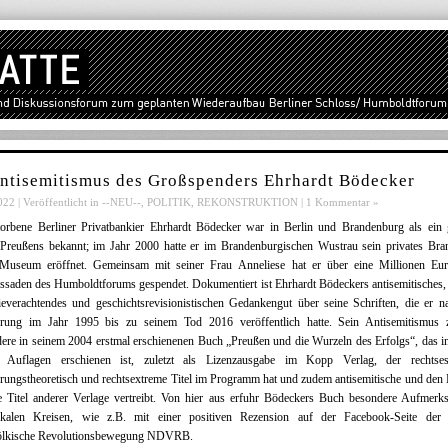
ntisemitismus des Großspenders Ehrhardt Bödecker
022 | Veröffentlicht in
--NEU--
,
POLITIK
,
REKONSTRUKTION
|
1 Kommentar »
torbene Berliner Privatbankier Ehrhardt Bödecker war in Berlin und Brandenburg als ein 
 Preußens bekannt; im Jahr 2000 hatte er im Brandenburgischen Wustrau sein privates Bra
Museum eröffnet. Gemeinsam mit seiner Frau Anneliese hat er über eine Millionen Eur
ssaden des Humboldtforums gespendet. Dokumentiert ist Ehrhardt Bödeckers antisemitisches,
everachtendes und geschichtsrevisionistischen Gedankengut über seine Schriften, die er n
erung im Jahr 1995 bis zu seinem Tod 2016 veröffentlich hatte.
Sein Antisemitismus z
ere in seinem 2004 erstmal erschienenen Buch „Preußen und die Wurzeln des Erfolgs“, das 
 Auflagen erschienen ist, zuletzt als Lizenzausgabe im Kopp Verlag, der rechtseso
ungstheoretisch und rechtsextreme Titel im Programm hat und zudem antisemitische und den
e Titel anderer Verlage vertreibt. Von hier aus erfuhr Bödeckers Buch besondere Aufmerks
dikalen Kreisen, wie z.B. mit einer positiven Rezension auf der Facebook-Seite der 
ölkische Revolutionsbewegung NDVRB.