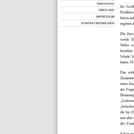
Datenschutz
Im Große
ÜBER UNS
Preußenve
IMPRESSUM
hierzu a
KONTAKT/MITMACHEN
ergeben d
Die Zusch
werde. D
Weber sc
bestehen 
Schule‘ 
hatten 19
Das wirk
Zusammenh
einen Zus
der Frag
Metamorp
„Uniform
„fortschr
die bis 1
nun aber 
der ‚Fran
Schon am 