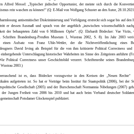
ten Alfred Messel: „Typischer jüdischer Opportunist, der meinte sich durch die Konverti
tismus rein waschen zu können!“ (Q: E-Mail von Wolfgang Schuster an den Autor, 28.10.2021
harmlosung antisemitischer Diskriminierung und Verfolgung erstreckt sich sogar bis auf den 
tritt er dessen Ausmaß und sprach von der angeblich „inzwischen wissenschaftlich nach
gkeit der behaupteten Zahl von 6 Millionen Opfer“. (Q: Ehrhardt Bödecker: Vae Victis,
n. Schriften Brandenburg-Preußen Museum 1, Wustrau 2002, S. 8). Im Jahr 2003 veröff
r einen Aufsatz von Franz Uhle-Wettler, der die Nichtveröffentlichung eines B
leugners David Irving als Beispiel für die von ihm kritisierte Political Correctness und
 einhergehende Unterschlagung historischer Wahrheiten im Sinne des Zeitgeistes anführte (F
Wie Political Correctness unser Geschichtsbild verzerrt. Schriftenreihe seines Brandenbu
Wustrau 2003.)
erraschend ist es, dass Bödecker vorzugweise in den Kreisen der „Neuen Rechte
ikalen aufgetreten ist. So hat er Vorträge beim Institut für Staatspolitik (2006), bei der S
tspolitische Gesellschaft (2005) und der Burschenschaft Normannia Nibelungen (2007) geh
r der Jungen Freiheit von 2006 bis 2010 und hat auch beim Verband deutscher Soldate
sgemeinschaft Potsdamer Glockenspiel publiziert.