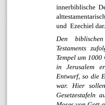
innerbiblische D
alttestamentaris
und Ezechiel dar
Den biblische
Testaments zufol
Tempel um 1000 v
in Jerusalem er
Entwurf, so die E
war. Hier solle
Gesetzestafeln a
Moses von Gott a