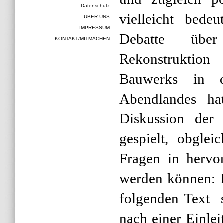
Datenschutz
vielleicht bedeu
ÜBER UNS
IMPRESSUM
Debatte übe
KONTAKT/MITMACHEN
Rekonstruktion
Bauwerks in d
Abendlandes ha
Diskussion der 
gespielt, obglei
Fragen in hervo
werden können: D
folgenden Text s
nach einer Einle