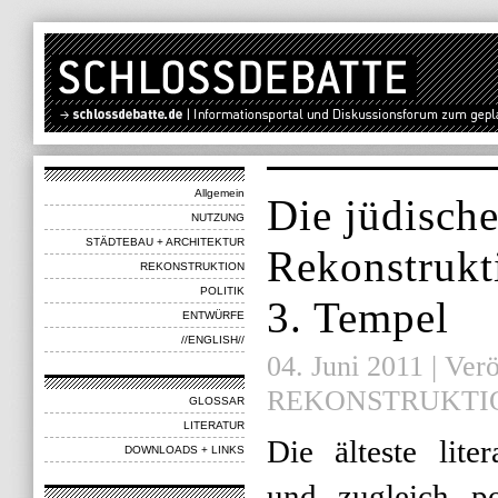
Allgemein
Die jüdisch
NUTZUNG
STÄDTEBAU + ARCHITEKTUR
Rekonstrukt
REKONSTRUKTION
POLITIK
3. Tempel
ENTWÜRFE
//ENGLISH//
04. Juni 2011 | Verö
REKONSTRUKTI
GLOSSAR
LITERATUR
Die älteste liter
DOWNLOADS + LINKS
und zugleich pol