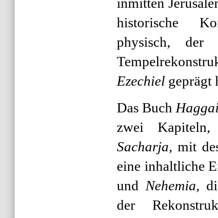
inmitten Jerusalem
historische Ko
physisch, der
Tempelrekonstr
Ezechiel
geprägt 
Das Buch
Hagga
zwei Kapiteln,
Sacharja,
mit de
eine inhaltliche E
und
Nehemia,
d
der Rekonstru