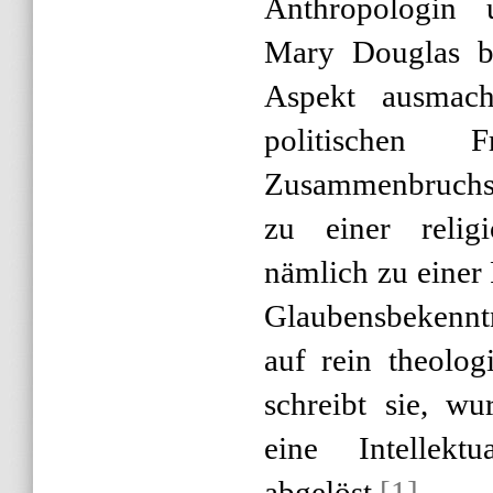
Anthropologin u
Mary Douglas be
Aspekt ausmach
politischen 
Zusammenbruchs 
zu einer relig
nämlich zu einer 
Glaubensbekenntn
auf rein theolog
schreibt sie, w
eine Intellekt
abgelöst.
[1]