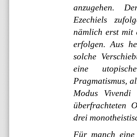
anzugehen. De
Ezechiels zufol
nämlich erst mit
erfolgen. Aus he
solche Verschie
eine utopisc
Pragmatismus, als
Modus Vivendi f
überfrachteten 
drei monotheistis
Für manch eine 