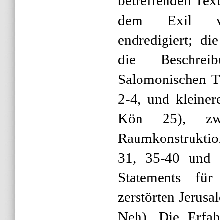
betreffenden Tex
dem Exil ver
endredigiert; di
die Beschre
Salomonischen T
2-4, und kleiner
Kön 25), zwei
Raumkonstruktio
31, 35-40 und 
Statements für
zerstörten Jerusa
Neh). Die Erfah