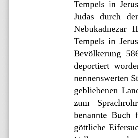
Tempels in Jeru
Judas durch de
Nebukadnezar II
Tempels in Jerus
Bevölkerung 586
deportiert word
nennenswerten S
gebliebenen Lan
zum Sprachroh
benannte Buch f
göttliche Eifersu